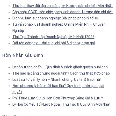
Thủ tục thay đổi địa chỉ công ty: Hướng dẫn chi tiết Mới Nhất
Cập nhật CCCD trên giấy phép kinh doanh: Hướng dẫn chi tiết
Dịch vụ luật sư doanh nghiệp: Giải pháp pháp lý tối ưu
Tư vấn pháp luật doanh nghiệp Online Miễn Phí – Chuyên
Nghiệp
Thủ Tục Thành Lập Doanh Nghiệp Mới Nhất [2025]
Đổi tên công ty – thủ tục, chi phí & dịch vụ trọn gói
Hôn Nhân Gia Đình
Ly hôn tranh chấp – Quy định & cách giành quyền nuôi con
Thế nào là bằng chứng ngoại tình? Cách thu thập hợp pháp
Luật sư tư vấn ly hôn – Nhanh chóng, Uy tín & Bảo mật
Đơn phương ly hôn mất bao lâu? Quy trình, thời gian giải
quyết
Phí Thuê Luật Sư Ly Hôn Đơn Phương: Bảng Giá & Lưu Ý
Ly Hôn Có Yếu Tố Nước Ngoài: Thủ Tục & Quy Định Mới Nhất