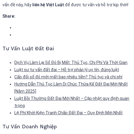
vấn đề này, hãy
liên hệ Việt Luật
để được tư vấn và hỗ trợ kịp thời!
Share:
Tư Vấn Luật Đất Đai
Dịch Vụ Làm Lại Sổ Đỏ Bị Mất: Thủ Tục, Chi Phí Và Thời Gian
Luật sư tư vấn đất đai – Hỗ trợ pháp lý uy tín, đúng luật
Cấp đổi sổ đỏ mới mất bao nhiêu tiền? Thủ tục và chi phí
Hướng Dẫn Thủ Tục Làm Di Chúc Thừa Kế Đất Đai Mới Nhất
[Năm 2025]
Luật Bồi Thường Đất Đai Mới Nhất – Cập nhật quy định quan
trọng
Lệ Phí Khởi Kiện Tranh Chấp Đất Đai – Quy Định Mới Nhất
Tư Vấn Doanh Nghiệp