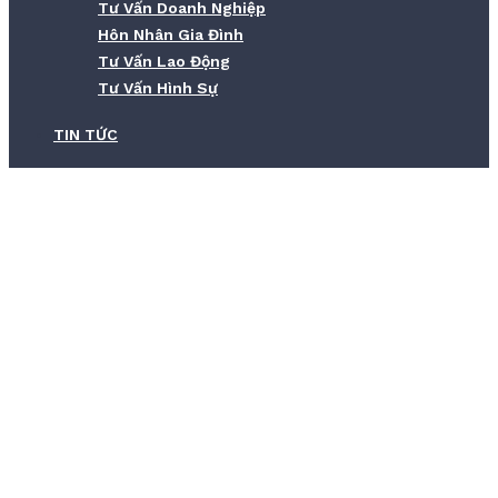
Tư Vấn Doanh Nghiệp
Hôn Nhân Gia Đình
Tư Vấn Lao Động
Tư Vấn Hình Sự
TIN TỨC
Thế nào là xúc phạm danh dự, nhân
phẩm? Quy định pháp luật
Home
Thế nào là xúc phạm danh dự, nhân phẩm? Quy định pháp
luật