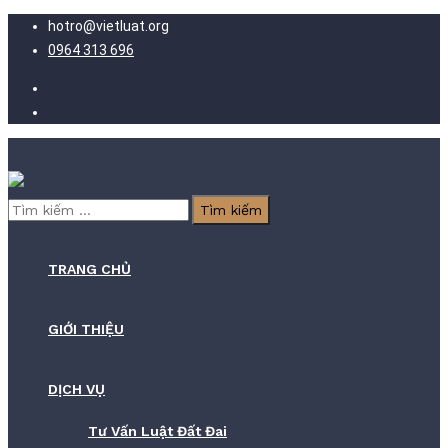
hotro@vietluat.org
0964 313 696
Tìm
kiếm
cho:
TRANG CHỦ
GIỚI THIỆU
DỊCH VỤ
Tư Vấn Luật Đất Đai