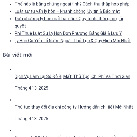
Thế nào là bằng chứng ngoại tình? Cách thu thập hợp pháp
Luật sư tư vấn ly hôn – Nhanh chóng, Uy tín & Bảo mật
Đơn phương ly hôn mất bao lâu? Quy trình, thời gian giải
quyết
Phí Thuê Luật Sư Ly Hôn Đơn Phương: Bảng Giá & Lưu Ý
Ly Hôn Có Yếu Tố Nước Ngoài: Thủ Tục & Quy Định Mới Nhất
Bài viết mới
Dịch Vụ Làm Lại Sổ Đỏ Bị Mất: Thủ Tục, Chi Phí Và Thời Gian
Tháng 4 13, 2025
Thủ tục thay đổi địa chỉ công ty: Hướng dẫn chi tiết Mới Nhất
Tháng 4 13, 2025