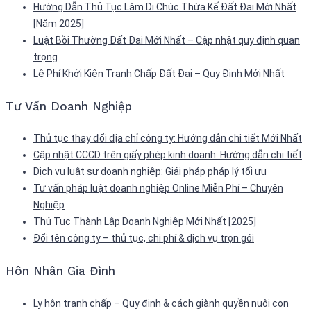
Hướng Dẫn Thủ Tục Làm Di Chúc Thừa Kế Đất Đai Mới Nhất
[Năm 2025]
Luật Bồi Thường Đất Đai Mới Nhất – Cập nhật quy định quan
trọng
Lệ Phí Khởi Kiện Tranh Chấp Đất Đai – Quy Định Mới Nhất
Tư Vấn Doanh Nghiệp
Thủ tục thay đổi địa chỉ công ty: Hướng dẫn chi tiết Mới Nhất
Cập nhật CCCD trên giấy phép kinh doanh: Hướng dẫn chi tiết
Dịch vụ luật sư doanh nghiệp: Giải pháp pháp lý tối ưu
Tư vấn pháp luật doanh nghiệp Online Miễn Phí – Chuyên
Nghiệp
Thủ Tục Thành Lập Doanh Nghiệp Mới Nhất [2025]
Đổi tên công ty – thủ tục, chi phí & dịch vụ trọn gói
Hôn Nhân Gia Đình
Ly hôn tranh chấp – Quy định & cách giành quyền nuôi con