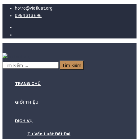
hotro@vietluat.org
0964 313 696
Tìm
kiếm
cho:
TRANG CHỦ
GIỚI THIỆU
DỊCH VỤ
Tư Vấn Luật Đất Đai