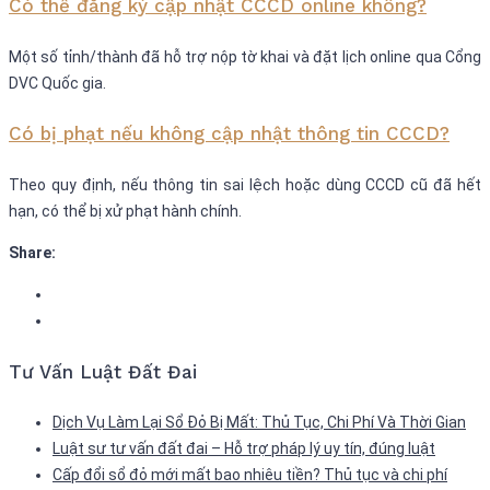
Có thể đăng ký cập nhật CCCD online không?
Một số tỉnh/thành đã hỗ trợ nộp tờ khai và đặt lịch online qua Cổng
DVC Quốc gia.
Có bị phạt nếu không cập nhật thông tin CCCD?
Theo quy định, nếu thông tin sai lệch hoặc dùng CCCD cũ đã hết
hạn, có thể bị xử phạt hành chính.
Share:
Tư Vấn Luật Đất Đai
Dịch Vụ Làm Lại Sổ Đỏ Bị Mất: Thủ Tục, Chi Phí Và Thời Gian
Luật sư tư vấn đất đai – Hỗ trợ pháp lý uy tín, đúng luật
Cấp đổi sổ đỏ mới mất bao nhiêu tiền? Thủ tục và chi phí