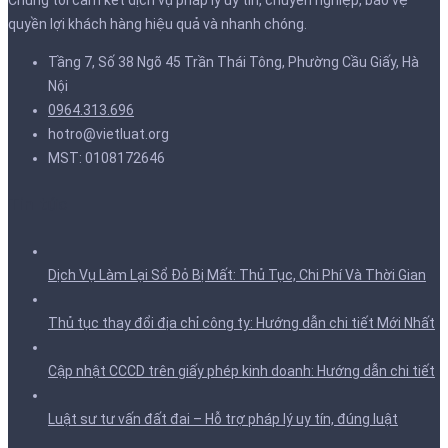
quyền lợi khách hàng hiệu quả và nhanh chóng.
Tầng 7, Số 38 Ngõ 45 Trần Thái Tông, Phường Cầu Giấy, Hà
Nội
0964.313.696
hotro@vietluat.org
MST: 0108172646
Tin tức
Dịch Vụ Làm Lại Sổ Đỏ Bị Mất: Thủ Tục, Chi Phí Và Thời Gian
Thủ tục thay đổi địa chỉ công ty: Hướng dẫn chi tiết Mới Nhất
Cập nhật CCCD trên giấy phép kinh doanh: Hướng dẫn chi tiết
Luật sư tư vấn đất đai – Hỗ trợ pháp lý uy tín, đúng luật