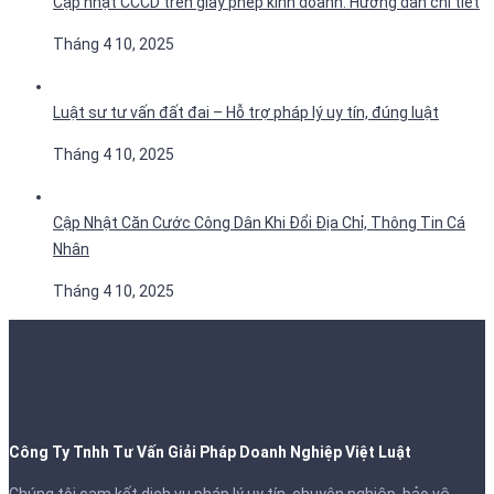
Cập nhật CCCD trên giấy phép kinh doanh: Hướng dẫn chi tiết
Tháng 4 10, 2025
Luật sư tư vấn đất đai – Hỗ trợ pháp lý uy tín, đúng luật
Tháng 4 10, 2025
Cập Nhật Căn Cước Công Dân Khi Đổi Địa Chỉ, Thông Tin Cá
Nhân
Tháng 4 10, 2025
Công Ty Tnhh Tư Vấn Giải Pháp Doanh Nghiệp Việt Luật
Chúng tôi cam kết dịch vụ pháp lý uy tín, chuyên nghiệp, bảo vệ