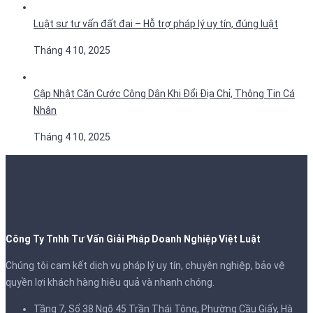
Luật sư tư vấn đất đai – Hỗ trợ pháp lý uy tín, đúng luật
Tháng 4 10, 2025
Cập Nhật Căn Cước Công Dân Khi Đổi Địa Chỉ, Thông Tin Cá
Nhân
Tháng 4 10, 2025
Công Ty Tnhh Tư Vấn Giải Pháp Doanh Nghiệp Việt Luật
Chúng tôi cam kết dịch vụ pháp lý uy tín, chuyên nghiệp, bảo vệ
quyền lợi khách hàng hiệu quả và nhanh chóng.
Tầng 7, Số 38 Ngõ 45 Trần Thái Tông, Phường Cầu Giấy, Hà