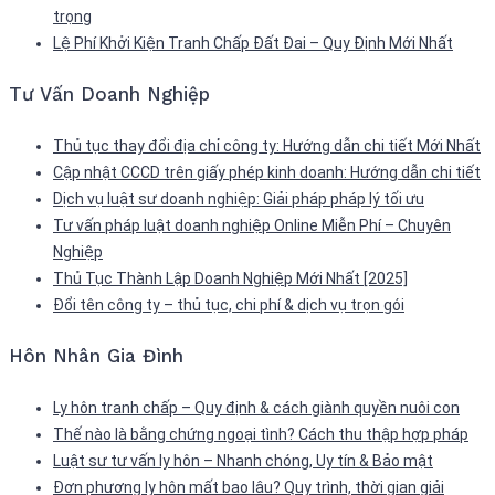
trọng
Lệ Phí Khởi Kiện Tranh Chấp Đất Đai – Quy Định Mới Nhất
Tư Vấn Doanh Nghiệp
Thủ tục thay đổi địa chỉ công ty: Hướng dẫn chi tiết Mới Nhất
Cập nhật CCCD trên giấy phép kinh doanh: Hướng dẫn chi tiết
Dịch vụ luật sư doanh nghiệp: Giải pháp pháp lý tối ưu
Tư vấn pháp luật doanh nghiệp Online Miễn Phí – Chuyên
Nghiệp
Thủ Tục Thành Lập Doanh Nghiệp Mới Nhất [2025]
Đổi tên công ty – thủ tục, chi phí & dịch vụ trọn gói
Hôn Nhân Gia Đình
Ly hôn tranh chấp – Quy định & cách giành quyền nuôi con
Thế nào là bằng chứng ngoại tình? Cách thu thập hợp pháp
Luật sư tư vấn ly hôn – Nhanh chóng, Uy tín & Bảo mật
Đơn phương ly hôn mất bao lâu? Quy trình, thời gian giải