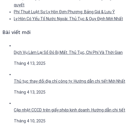
quyết
Phí Thuê Luật Sư Ly Hôn Đơn Phương: Bảng Giá & Lưu Ý
Ly Hôn Có Yếu Tố Nước Ngoài: Thủ Tục & Quy Định Mới Nhất
Bài viết mới
Dịch Vụ Làm Lại Sổ Đỏ Bị Mất: Thủ Tục, Chi Phí Và Thời Gian
Tháng 4 13, 2025
Thủ tục thay đổi địa chỉ công ty: Hướng dẫn chi tiết Mới Nhất
Tháng 4 13, 2025
Cập nhật CCCD trên giấy phép kinh doanh: Hướng dẫn chi tiết
Tháng 4 10, 2025