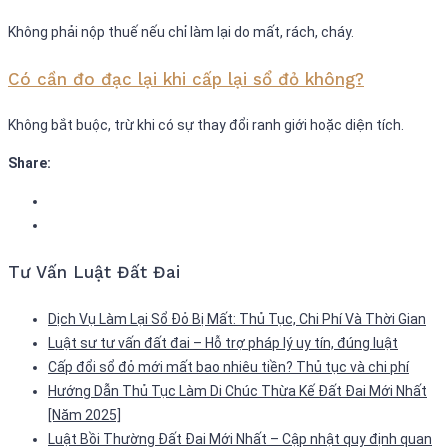
Không phải nộp thuế nếu chỉ làm lại do mất, rách, cháy.
Có cần đo đạc lại khi cấp lại sổ đỏ không?
Không bắt buộc, trừ khi có sự thay đổi ranh giới hoặc diện tích.
Share:
Tư Vấn Luật Đất Đai
Dịch Vụ Làm Lại Sổ Đỏ Bị Mất: Thủ Tục, Chi Phí Và Thời Gian
Luật sư tư vấn đất đai – Hỗ trợ pháp lý uy tín, đúng luật
Cấp đổi sổ đỏ mới mất bao nhiêu tiền? Thủ tục và chi phí
Hướng Dẫn Thủ Tục Làm Di Chúc Thừa Kế Đất Đai Mới Nhất
[Năm 2025]
Luật Bồi Thường Đất Đai Mới Nhất – Cập nhật quy định quan