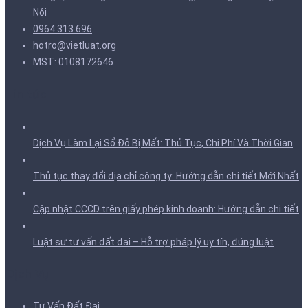
Nội
0964.313.696
hotro@vietluat.org
MST: 0108172646
Tin tức
Dịch Vụ Làm Lại Sổ Đỏ Bị Mất: Thủ Tục, Chi Phí Và Thời Gian
Thủ tục thay đổi địa chỉ công ty: Hướng dẫn chi tiết Mới Nhất
Cập nhật CCCD trên giấy phép kinh doanh: Hướng dẫn chi tiết
Luật sư tư vấn đất đai – Hỗ trợ pháp lý uy tín, đúng luật
Dịch Vụ
Tư Vấn Đất Đai