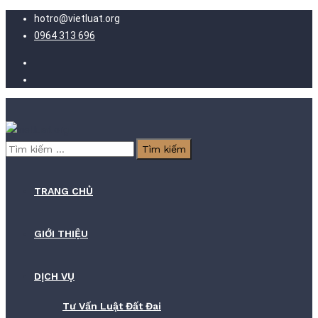
hotro@vietluat.org
0964 313 696
Tìm
kiếm
cho:
TRANG CHỦ
GIỚI THIỆU
DỊCH VỤ
Tư Vấn Luật Đất Đai