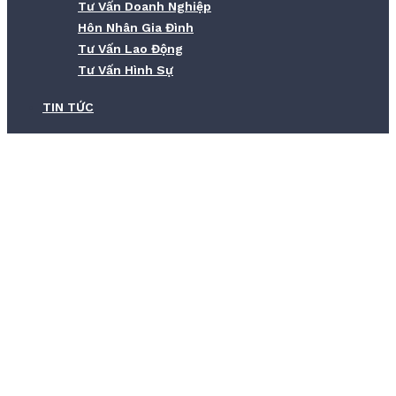
Tư Vấn Doanh Nghiệp
Hôn Nhân Gia Đình
Tư Vấn Lao Động
Tư Vấn Hình Sự
TIN TỨC
Dịch Vụ Làm Lại Sổ Đỏ Bị Mất: Thủ
Tục, Chi Phí Và Thời Gian
Home
Dịch Vụ Làm Lại Sổ Đỏ Bị Mất: Thủ Tục, Chi Phí Và Thời Gian