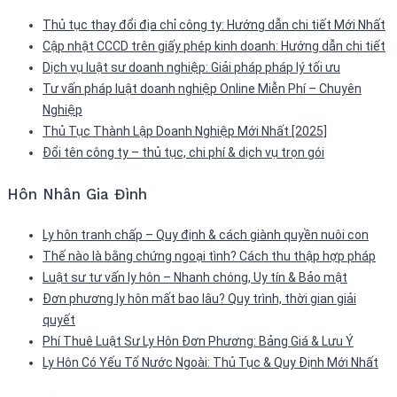
Thủ tục thay đổi địa chỉ công ty: Hướng dẫn chi tiết Mới Nhất
Cập nhật CCCD trên giấy phép kinh doanh: Hướng dẫn chi tiết
Dịch vụ luật sư doanh nghiệp: Giải pháp pháp lý tối ưu
Tư vấn pháp luật doanh nghiệp Online Miễn Phí – Chuyên
Nghiệp
Thủ Tục Thành Lập Doanh Nghiệp Mới Nhất [2025]
Đổi tên công ty – thủ tục, chi phí & dịch vụ trọn gói
Hôn Nhân Gia Đình
Ly hôn tranh chấp – Quy định & cách giành quyền nuôi con
Thế nào là bằng chứng ngoại tình? Cách thu thập hợp pháp
Luật sư tư vấn ly hôn – Nhanh chóng, Uy tín & Bảo mật
Đơn phương ly hôn mất bao lâu? Quy trình, thời gian giải
quyết
Phí Thuê Luật Sư Ly Hôn Đơn Phương: Bảng Giá & Lưu Ý
Ly Hôn Có Yếu Tố Nước Ngoài: Thủ Tục & Quy Định Mới Nhất