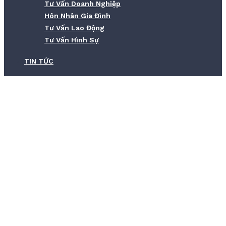
Tư Vấn Doanh Nghiệp
Hôn Nhân Gia Đình
Tư Vấn Lao Động
Tư Vấn Hình Sự
TIN TỨC
Luật Thừa Kế Đất Đai Của Bố Mẹ –
Quy Định Mới Nhất
Home
Luật Thừa Kế Đất Đai Của Bố Mẹ – Quy Định Mới Nhất