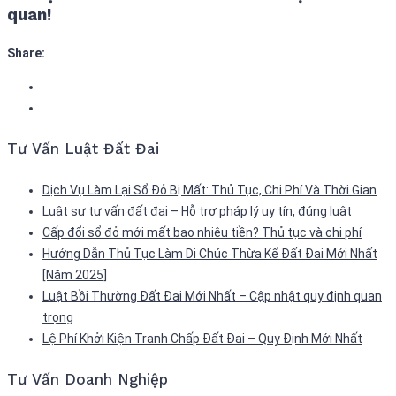
quan!
Share:
Tư Vấn Luật Đất Đai
Dịch Vụ Làm Lại Sổ Đỏ Bị Mất: Thủ Tục, Chi Phí Và Thời Gian
Luật sư tư vấn đất đai – Hỗ trợ pháp lý uy tín, đúng luật
Cấp đổi sổ đỏ mới mất bao nhiêu tiền? Thủ tục và chi phí
Hướng Dẫn Thủ Tục Làm Di Chúc Thừa Kế Đất Đai Mới Nhất
[Năm 2025]
Luật Bồi Thường Đất Đai Mới Nhất – Cập nhật quy định quan
trọng
Lệ Phí Khởi Kiện Tranh Chấp Đất Đai – Quy Định Mới Nhất
Tư Vấn Doanh Nghiệp