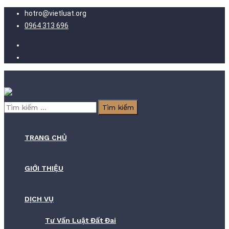
hotro@vietluat.org
0964 313 696
Tìm
kiếm
cho:
TRANG CHỦ
GIỚI THIỆU
DỊCH VỤ
Tư Vấn Luật Đất Đai