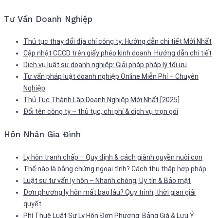
Tư Vấn Doanh Nghiệp
Thủ tục thay đổi địa chỉ công ty: Hướng dẫn chi tiết Mới Nhất
Cập nhật CCCD trên giấy phép kinh doanh: Hướng dẫn chi tiết
Dịch vụ luật sư doanh nghiệp: Giải pháp pháp lý tối ưu
Tư vấn pháp luật doanh nghiệp Online Miễn Phí – Chuyên
Nghiệp
Thủ Tục Thành Lập Doanh Nghiệp Mới Nhất [2025]
Đổi tên công ty – thủ tục, chi phí & dịch vụ trọn gói
Hôn Nhân Gia Đình
Ly hôn tranh chấp – Quy định & cách giành quyền nuôi con
Thế nào là bằng chứng ngoại tình? Cách thu thập hợp pháp
Luật sư tư vấn ly hôn – Nhanh chóng, Uy tín & Bảo mật
Đơn phương ly hôn mất bao lâu? Quy trình, thời gian giải
quyết
Phí Thuê Luật Sư Ly Hôn Đơn Phương: Bảng Giá & Lưu Ý