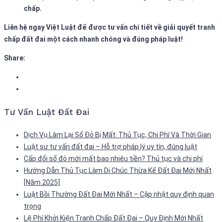
chấp.
Liên hệ ngay Việt Luật để được tư vấn chi tiết về giải quyết tranh
chấp đất đai một cách nhanh chóng và đúng pháp luật!
Share:
Tư Vấn Luật Đất Đai
Dịch Vụ Làm Lại Sổ Đỏ Bị Mất: Thủ Tục, Chi Phí Và Thời Gian
Luật sư tư vấn đất đai – Hỗ trợ pháp lý uy tín, đúng luật
Cấp đổi sổ đỏ mới mất bao nhiêu tiền? Thủ tục và chi phí
Hướng Dẫn Thủ Tục Làm Di Chúc Thừa Kế Đất Đai Mới Nhất
[Năm 2025]
Luật Bồi Thường Đất Đai Mới Nhất – Cập nhật quy định quan
trọng
Lệ Phí Khởi Kiện Tranh Chấp Đất Đai – Quy Định Mới Nhất