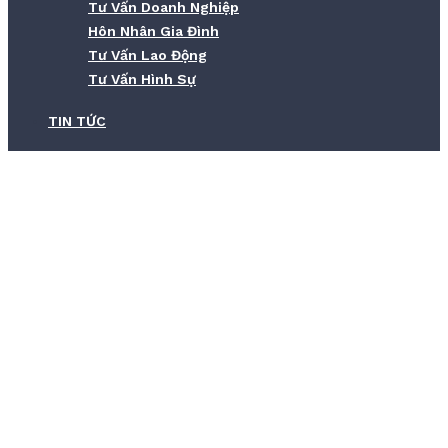
Tư Vấn Doanh Nghiệp
Hôn Nhân Gia Đình
Tư Vấn Lao Động
Tư Vấn Hình Sự
TIN TỨC
Giải Quyết Tranh Chấp Đất Đai Đã Có
Sổ Đỏ – Hướng Dẫn Chi Tiết
Home
Giải Quyết Tranh Chấp Đất Đai Đã Có Sổ Đỏ – Hướng Dẫn Chi
Tiết