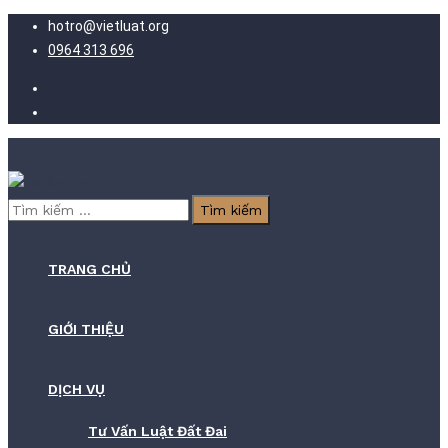
hotro@vietluat.org
0964 313 696
Tìm
kiếm
cho:
TRANG CHỦ
GIỚI THIỆU
DỊCH VỤ
Tư Vấn Luật Đất Đai