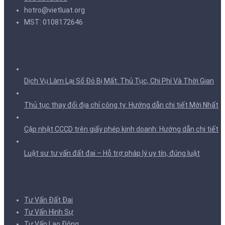
hotro@vietluat.org
MST: 0108172646
Tin tức
Dịch Vụ Làm Lại Sổ Đỏ Bị Mất: Thủ Tục, Chi Phí Và Thời Gian
Thủ tục thay đổi địa chỉ công ty: Hướng dẫn chi tiết Mới Nhất
Cập nhật CCCD trên giấy phép kinh doanh: Hướng dẫn chi tiết
Luật sư tư vấn đất đai – Hỗ trợ pháp lý uy tín, đúng luật
Dịch Vụ
Tư Vấn Đất Đai
Tư Vấn Hình Sự
Tư Vấn Lao Động