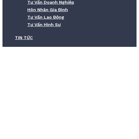
Tư Vấn Doanh Nghiệp
Hôn Nhân Gia Đình
Tư Vấn Lao Động
Tư Vấn Hình Sự
TIN TỨC
Đăng ký bản quyền thương hiệu –
dịch vụ trọn gói 2025
Home
Đăng ký bản quyền thương hiệu – dịch vụ trọn gói 2025