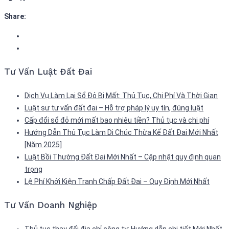
Share:
Tư Vấn Luật Đất Đai
Dịch Vụ Làm Lại Sổ Đỏ Bị Mất: Thủ Tục, Chi Phí Và Thời Gian
Luật sư tư vấn đất đai – Hỗ trợ pháp lý uy tín, đúng luật
Cấp đổi sổ đỏ mới mất bao nhiêu tiền? Thủ tục và chi phí
Hướng Dẫn Thủ Tục Làm Di Chúc Thừa Kế Đất Đai Mới Nhất
[Năm 2025]
Luật Bồi Thường Đất Đai Mới Nhất – Cập nhật quy định quan
trọng
Lệ Phí Khởi Kiện Tranh Chấp Đất Đai – Quy Định Mới Nhất
Tư Vấn Doanh Nghiệp