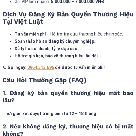
Gói VIP làm nhanh:
5.000.000 – 7.000.000 VNĐ
.
Dịch Vụ Đăng Ký Bản Quyền Thương Hiệu
Tại Việt Luật
Tư vấn miễn phí
– Hỗ trợ tra cứu thương hiệu chính xác.
Soạn thảo hồ sơ đăng ký chuyên nghiệp
.
Xử lý hồ sơ nhanh, tỷ lệ đậu cao
.
Hỗ trợ gia hạn, bảo vệ thương hiệu lâu dài
.
📞
Gọi ngay:
0964.313.696
để được tư vấn miễn phí!
Câu Hỏi Thường Gặp (FAQ)
1. Đăng ký bản quyền thương hiệu mất bao
lâu?
Thời gian xét duyệt trung bình từ 12 – 18 tháng
.
2. Nếu không đăng ký, thương hiệu có bị mất
không?