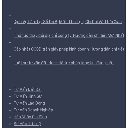
Tin tức
Dịch Vụ Làm Lại Sổ Đỏ Bị Mất: Thủ Tục, Chi Phí Và Thời Gian
Thủ tục thay đổi địa chỉ công ty: Hướng dẫn chi tiết Mới Nhất
Cập nhật CCCD trên giấy phép kinh doanh: Hướng dẫn chi tiết
Luật sư tư vấn đất đai – Hỗ trợ pháp lý uy tín, đúng luật
Dịch Vụ
Tư Vấn Đất Đai
Tư Vấn Hình Sự
Tư Vấn Lao Động
Tư Vấn Doanh Nghiệp
Hôn Nhân Gia Đình
Sở Hữu Trí Tuệ