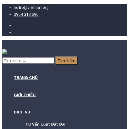
hotro@vietluat.org
0964 313 696
Tìm
kiếm
cho:
TRANG CHỦ
GIỚI THIỆU
DỊCH VỤ
Tư Vấn Luật Đất Đai