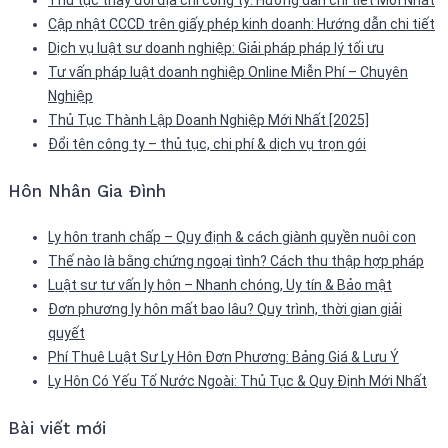
Thủ tục thay đổi địa chỉ công ty: Hướng dẫn chi tiết Mới Nhất
Cập nhật CCCD trên giấy phép kinh doanh: Hướng dẫn chi tiết
Dịch vụ luật sư doanh nghiệp: Giải pháp pháp lý tối ưu
Tư vấn pháp luật doanh nghiệp Online Miễn Phí – Chuyên
Nghiệp
Thủ Tục Thành Lập Doanh Nghiệp Mới Nhất [2025]
Đổi tên công ty – thủ tục, chi phí & dịch vụ trọn gói
Hôn Nhân Gia Đình
Ly hôn tranh chấp – Quy định & cách giành quyền nuôi con
Thế nào là bằng chứng ngoại tình? Cách thu thập hợp pháp
Luật sư tư vấn ly hôn – Nhanh chóng, Uy tín & Bảo mật
Đơn phương ly hôn mất bao lâu? Quy trình, thời gian giải
quyết
Phí Thuê Luật Sư Ly Hôn Đơn Phương: Bảng Giá & Lưu Ý
Ly Hôn Có Yếu Tố Nước Ngoài: Thủ Tục & Quy Định Mới Nhất
Bài viết mới